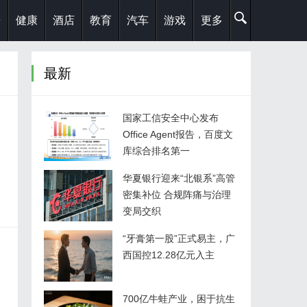
乐
健康
酒店
教育
汽车
游戏
更多
最新
国家工信安全中心发布
Office Agent报告，百度文
库综合排名第一
华夏银行迎来“北银系”高管
密集补位 合规阵痛与治理
变局交织
“牙膏第一股”正式易主，广
西国控12.28亿元入主
700亿牛蛙产业，困于抗生
因