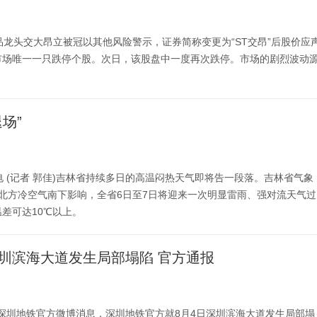
品龙头交大昂立被冠以其他风险警示，证券简称变更为“ST交昂”后股价应
市场唯一一只跌停个股。次日，该股盘中一度再次跌停。市场的剧烈波动
场”
电 (记者 郭佳)吉林省持续多日的高温闷热天气即将告一段落。吉林省气象
北方冷空气南下影响，全省6日至7日将迎来一次明显雷雨、强对流天气过
差可达10℃以上。
圳滨海大道发生局部塌陷 官方通报
据深圳地铁官方微博消息，深圳地铁官方就8月4日深圳滨海大道发生局部塌