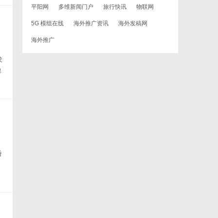
平阳网
多维新闻门户
旅行快讯
物联网
5G 模组在线
海外推广资讯
海外发稿网
海外推广
求
碍
婚