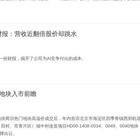
份财报：营收近翻倍股价却跳水
的第一份财报，揭开了公司为AI竞争付出的成本。
地块入市前瞻
地块两宗热门地块高溢价成交后，年内首宗北京市海淀区四季青镇西郊机
村、常青片区）城中村改造项目HD00-1408-0034、0049、0040地块
挂牌出让。