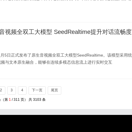
。
视频全双工大模型 SeedRealtime提升对话流畅度
8月5日正式发布了原生音视频全双工大模型SeedRealtime。该模型采用统
视频与文本原生融合，能够在连续多模态信息流上进行实时交互
2
3
4
下一页
尾页
条（第
1
/ 311 页） 共 3103 条