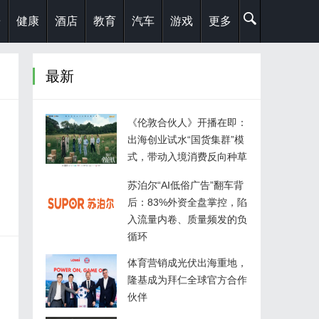
乐
健康
酒店
教育
汽车
游戏
更多
最新
《伦敦合伙人》开播在即：
出海创业试水“国货集群”模
式，带动入境消费反向种草
。
苏泊尔“AI低俗广告”翻车背
后：83%外资全盘掌控，陷
入流量内卷、质量频发的负
循环
体育营销成光伏出海重地，
隆基成为拜仁全球官方合作
伙伴