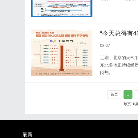
“今天总得有4
08-07
近期，北京的天气“
东北多地正持续经历
闷热。
首页
1
每页10
最新