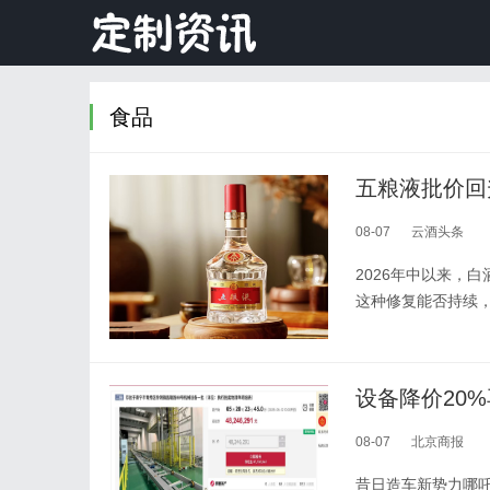
食品
五粮液批价回
08-07
云酒头条
2026年中以来，
这种修复能否持续
设备降价20
08-07
北京商报
昔日造车新势力哪