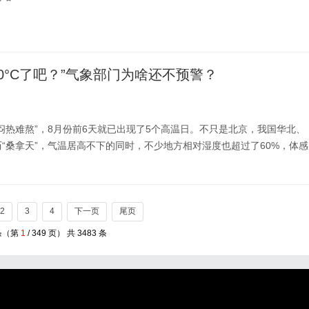
0°C了吧？”气象部门为啥还不预警？
闷热难熬”，8月份前6天就已出现了5个高温日。不只是北京，我国华北、
“桑拿天”，气温居高不下的同时，不少地方相对湿度也超过了60%，体感
2
3
4
下一页
尾页
条（第
1
/ 349 页） 共 3483 条