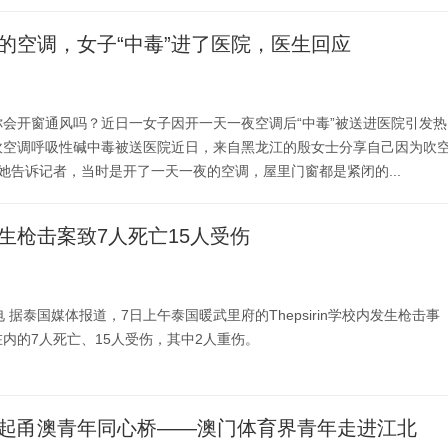
的空调，女子“中毒”进了医院，医生回应
会开窗通风吗？近日一女子因开一天一夜空调后“中毒”被送进医院引发热
吹空调呼吸性碱中毒被送医院近日，来自黑龙江的殷女士分享自己因为吹
她告诉记者，当时是开了一天一夜的空调，屋里门窗都是紧闭的...
生枪击案致7人死亡15人受伤
 据泰国媒体报道，7日上午泰国暖武里府的Thepsirin学校内发生枪击事
内的7人死亡、15人受伤，其中2人重伤。
 架起甬澳青年同心桥——澳门体育界青年走进江北