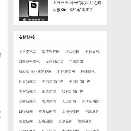
上线三天“榨干”算力 月之暗
面被Kimi K3“逼”着IPO
友情链接
中文资讯网
数字资产网
区块链网
科技在线
出
财富综合资讯
女性时尚网
在线新闻
派农源-文化旅游资讯
财经新闻网
环球快讯
世界新闻网
全网新闻门户
全网新闻门户
南方新闻网
四方新闻
猛料新闻门户
安徽新闻网
数码新闻
人人新闻
区块新闻网
巴
日报新闻
奇奇新闻网
上海科技网
信阳新闻
持
武威新闻
影视追踪
青岛新闻
微商新闻