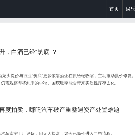
首页
娱
升，白酒已经“筑底”？
白酒龙头提价与行业“筑底”更多依靠酒企在供给端收缩，主动推动批价修复
，仍需观察即将到来的中秋、国庆旺季能否带来实质性库存去化。
%再度拍卖，哪吒汽车破产重整遇资产处置难题
吒汽车南宁工厂设备，因无人接盘，如今已降价进入二拍流程。