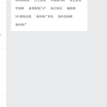
Global商务
巴士快讯
中国报刊网
东北资讯
平阳网
多维新闻门户
旅行快讯
物联网
5G 模组在线
海外推广资讯
海外发稿网
海外推广
空