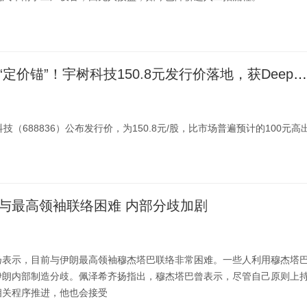
具身智能迎来“定价锚”！宇树科技150.8元发行价落地，获DeepSeek等豪华战配加持
技（688836）公布发行价，为150.8元/股，比市场普遍预计的100元高
与最高领袖联络困难 内部分歧加剧
扬表示，目前与伊朗最高领袖穆杰塔巴联络非常困难。一些人利用穆杰塔
伊朗内部制造分歧。佩泽希齐扬指出，穆杰塔巴曾表示，尽管自己原则上
相关程序推进，他也会接受