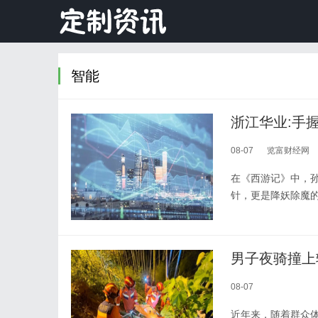
智能
浙江华业:手
08-07
览富财经网
在《西游记》中，
针，更是降妖除魔
男子夜骑撞上
08-07
近年来，随着群众