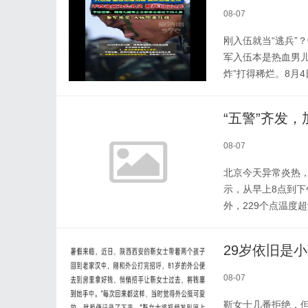
08-07
刚入伍就当“逃兵”
军入伍本是热血男
炸”打得稀烂。8月4
08-07
北京今天异常炎热
示，从早上8点到下
外，229个点温度
29岁依旧是
08-07
靳女士几番拒绝，但