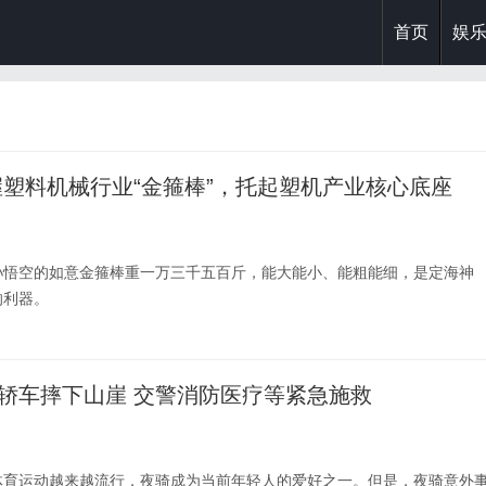
首页
娱
握塑料机械行业“金箍棒”，托起塑机产业核心底座
孙悟空的如意金箍棒重一万三千五百斤，能大能小、能粗能细，是定海神
的利器。
轿车摔下山崖 交警消防医疗等紧急施救
体育运动越来越流行，夜骑成为当前年轻人的爱好之一。但是，夜骑意外