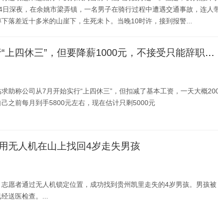
月4日深夜，在余姚市梁弄镇，一名男子在骑行过程中遭遇交通事故，连人
下落差近十多米的山崖下，生死未卜。当晚10时许，接到报警...
警示 公司实行“上四休三”，但要降薪1000元，不接受只能辞职？专家建议协商调整
求助称公司从7月开始实行“上四休三”，但扣减了基本工资，一天大概20
己之前每月到手5800元左右，现在估计只剩5000元
用无人机在山上找回4岁走失男孩
，志愿者通过无人机锁定位置，成功找到贵州凯里走失的4岁男孩。男孩被
经送医检查。...