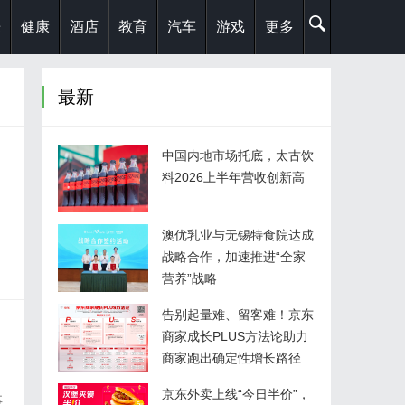
乐
健康
酒店
教育
汽车
游戏
更多
最新
中国内地市场托底，太古饮
料2026上半年营收创新高
澳优乳业与无锡特食院达成
战略合作，加速推进“全家
营养”战略
告别起量难、留客难！京东
商家成长PLUS方法论助力
商家跑出确定性增长路径
京东外卖上线“今日半价”，
事