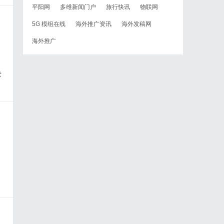
平阳网
多维新闻门户
旅行快讯
物联网
5G 模组在线
海外推广资讯
海外发稿网
海外推广
决
，