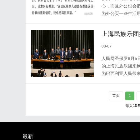
心，而且外公也会
为外公买一些生活
上海民族乐团
08-07
人民网圣保罗8月5
的上海民族乐团来到
为巴西利亚人民带
首页
1
每页10
最新