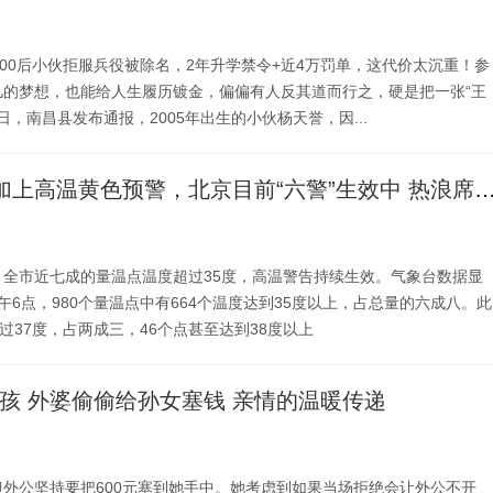
？00后小伙拒服兵役被除名，2年升学禁令+近4万罚单，这代价太沉重！参
儿的梦想，也能给人生履历镀金，偏偏有人反其道而行之，硬是把一张“王
日，南昌县发布通报，2005年出生的小伙杨天誉，因...
“五警”齐发，加上高温黄色预警，北京目前“六警”生效中 
，全市近七成的量温点温度超过35度，高温警告持续生效。气象台数据显
午6点，980个量温点中有664个温度达到35度以上，占总量的六成八。此
超过37度，占两成三，46个点甚至达到38度以上
小孩 外婆偷偷给孙女塞钱 亲情的温暖传递
外公坚持要把600元塞到她手中。她考虑到如果当场拒绝会让外公不开