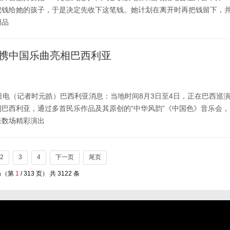
把钱给她的孩子，于是决定先收下这笔钱。她计划在离开时再把钱留下，
用品
携中国乐曲亮相巴西利亚
日电（记者时元皓）巴西利亚消息：当地时间8月3日至4日，正在巴西巡
巴西利亚，通过多首民乐作品及其原创的“中华风韵”《中国色》音乐会，
来数场精彩演出
2
3
4
下一页
尾页
条（第
1
/ 313 页） 共 3122 条