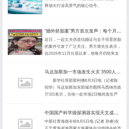
释放出行业高景气的核心信号。
“婚外胚胎案”男方首次发声：每个月都支付了“不菲”的生活费 原配要求明细公开
近日，一起丈夫伪造结婚证与女子培育胚胎
的案件引发了广泛关注。男方唐先生表示，
自2025年11月分居以来，他每月仍给朱女
士及其女儿支付相当数额的生活费。对此，
原配朱女士控诉自己从未得到应有的尊重
马达加斯加一市场发生火灾 3500人受灾
新华社塔那那利佛8月3日电（记者陈
绍华）马达加斯加东部城市图阿马西纳市政
厅3日表示，当地一处市场2日晚间发生严
重火灾，至少3500人受灾。 图阿马西
纳市政厅表示，该市场约90%的面积在火灾
中国国产科学级探测器实现天文成像 填补红外观测短板
中被烧
中新社青海德令哈8月5日电 (记者 孙睿)在
正于青海省海西蒙古族藏族自治州德令哈市