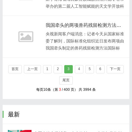
举办的第二届人工智能赋能的天文学开放科
学会议上，中山大学物理与天文学院副教授
马斌团队5日集中发布中国新一代地基红外
我国牵头的两项兽药残留检测方法国际标准发布
望远镜成套实
央视新闻客户端消息：记者今天从国家标准
委了解到，国际标准化组织近日发布两项由
我国牵头制定的兽药残留检测方法国际标
准，分别为《鸡组织及鸡蛋 尼卡巴嗪标志
物残留量的测定 液相色谱—串联质谱法》
首页
上一页
《肉、鱼及其制
1
2
3
4
5
6
下一页
尾页
每页10条（第
3
/ 400 页） 共 3994 条
最新