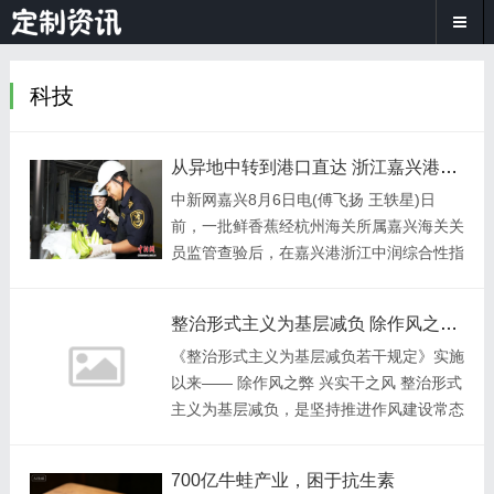
科技
从异地中转到港口直达 浙江嘉兴港进口鲜果突破4万吨
中新网嘉兴8月6日电(傅飞扬 王轶星)日
前，一批鲜香蕉经杭州海关所属嘉兴海关关
员监管查验后，在嘉兴港浙江中润综合性指
定监管场地完成通关。据嘉兴海关6日消
息，自2025年2月该场地通过海关总署验收
整治形式主义为基层减负 除作风之弊 兴实干之风
以来，嘉兴港累计进
《整治形式主义为基层减负若干规定》实施
以来—— 除作风之弊 兴实干之风 整治形式
主义为基层减负，是坚持推进作风建设常态
化长效化的重要内容。
700亿牛蛙产业，困于抗生素