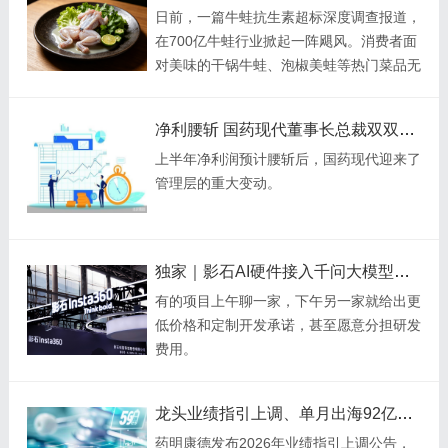
日前，一篇牛蛙抗生素超标深度调查报道，
在700亿牛蛙行业掀起一阵飓风。消费者面
对美味的干锅牛蛙、泡椒美蛙等热门菜品无
不瑟瑟发抖。
净利腰斩 国药现代董事长总裁双双换人
上半年净利润预计腰斩后，国药现代迎来了
管理层的重大变动。
独家｜影石AI硬件接入千问大模型，模型厂商商战激烈
有的项目上午聊一家，下午另一家就给出更
低价格和定制开发承诺，甚至愿意分担研发
费用。
龙头业绩指引上调、单月出海92亿：创新药进入高确定性兑现年
药明康德发布2026年业绩指引上调公告，