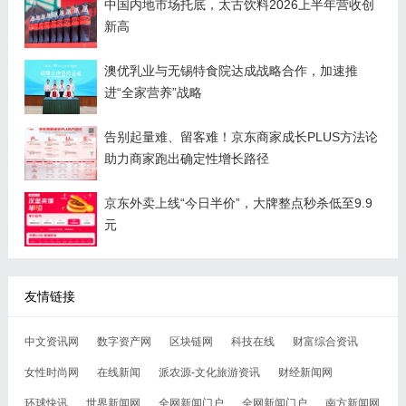
中国内地市场托底，太古饮料2026上半年营收创
新高
澳优乳业与无锡特食院达成战略合作，加速推
进“全家营养”战略
告别起量难、留客难！京东商家成长PLUS方法论
助力商家跑出确定性增长路径
京东外卖上线“今日半价”，大牌整点秒杀低至9.9
元
友情链接
中文资讯网
数字资产网
区块链网
科技在线
财富综合资讯
女性时尚网
在线新闻
派农源-文化旅游资讯
财经新闻网
环球快讯
世界新闻网
全网新闻门户
全网新闻门户
南方新闻网