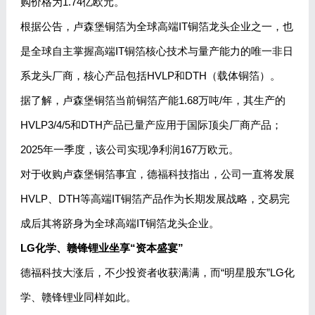
购价格为1.74亿欧元。
根据公告，卢森堡铜箔为全球高端IT铜箔龙头企业之一，也
是全球自主掌握高端IT铜箔核心技术与量产能力的唯一非日
系龙头厂商，核心产品包括HVLP和DTH（载体铜箔）。
据了解，卢森堡铜箔当前铜箔产能1.68万吨/年，其生产的
HVLP3/4/5和DTH产品已量产应用于国际顶尖厂商产品；
2025年一季度，该公司实现净利润167万欧元。
对于收购卢森堡铜箔事宜，德福科技指出，公司一直将发展
HVLP、DTH等高端IT铜箔产品作为长期发展战略，交易完
成后其将跻身为全球高端IT铜箔龙头企业。
LG化学、赣锋锂业坐享“资本盛宴”
德福科技大涨后，不少投资者收获满满，而“明星股东”LG化
学、赣锋锂业同样如此。