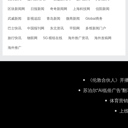
区块新闻网
日报新闻
奇奇新闻网
上海科技网
信阳新闻
武威新闻
影视追踪
青岛新闻
微商新闻
Global商务
巴士快讯
中国报刊网
东北资讯
平阳网
多维新闻门户
旅行快讯
物联网
5G 模组在线
海外推广资讯
海外发稿网
海外推广
《伦敦合伙人》开播
苏泊尔“AI低俗广告
体育营销
上线