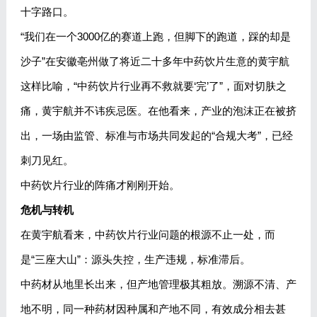
十字路口。
“我们在一个3000亿的赛道上跑，但脚下的跑道，踩的却是
沙子”在安徽亳州做了将近二十多年中药饮片生意的黄宇航
这样比喻，“中药饮片行业再不救就要‘完’了”，面对切肤之
痛，黄宇航并不讳疾忌医。在他看来，产业的泡沫正在被挤
出，一场由监管、标准与市场共同发起的“合规大考”，已经
刺刀见红。
中药饮片行业的阵痛才刚刚开始。
危机与转机
在黄宇航看来，中药饮片行业问题的根源不止一处，而
是“三座大山”：源头失控，生产违规，标准滞后。
中药材从地里长出来，但产地管理极其粗放。溯源不清、产
地不明，同一种药材因种属和产地不同，有效成分相去甚