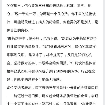
的逻辑里，信心要靠三样东西来拯救：标准、追溯、良
心。“说一千道一万，做药是一个良心活。你手里的这批饮
片，可能明天就进了病人的药罐里。你糊弄的不是别人，是
你自己的良心。”
“做药这件事，快不得，也假不得。”刘岩认为中药饮片这个
行业最需要的是坚持。“我们做道地药材的，最怕的就是‘劣
币驱逐良币’。集采来了，标准提高了，反而是我们的机
会。坚持做对的事，市场终会给你回报。”中药饮片整体合
格率已从2018年的88%提升到了2024年的97%。行业在变
好，但蜕变的过程不可能毫无痛感。
多位受访者表示，接下来两三年将是行业分化的关键窗口期
——能迈过合规门槛、建立起全链条品质管控的企业，会迎
来一个更干净的时代；迈不过去的，只能退场。“这就是市