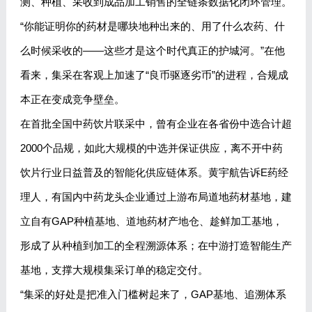
测、种植、采收到成品加工销售的全链条数据化闭环管理。
“你能证明你的药材是哪块地种出来的、用了什么农药、什
么时候采收的——这些才是这个时代真正的护城河。”在他
看来，集采在客观上加速了“良币驱逐劣币”的进程，合规成
本正在变成竞争壁垒。
在首批全国中药饮片联采中，曾有企业在各省份中选合计超
2000个品规，如此大规模的中选并保证供应，离不开中药
饮片行业日益普及的智能化供应链体系。黄宇航告诉E药经
理人，有国内中药龙头企业通过上游布局道地药材基地，建
立自有GAP种植基地、道地药材产地仓、趁鲜加工基地，
形成了从种植到加工的全程溯源体系；在中游打造智能生产
基地，支撑大规模集采订单的稳定交付。
“集采的好处是把准入门槛树起来了，GAP基地、追溯体系