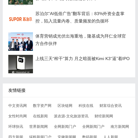
苏泊尔“AI低俗广告”翻车背后：83%外资全盘掌
控，陷入流量内卷、质量频发的负循环
体育营销成光伏出海重地，隆基成为拜仁全球官
方合作伙伴
上线三天“榨干”算力 月之暗面被Kimi K3“逼”着IPO
友情链接
中文资讯网
数字资产网
区块链网
科技在线
财富综合资讯
女性时尚网
在线新闻
派农源-文化旅游资讯
财经新闻网
环球快讯
世界新闻网
全网新闻门户
全网新闻门户
南方新闻网
四方新闻
猛料新闻门户
安徽新闻网
数码新闻
人人新闻