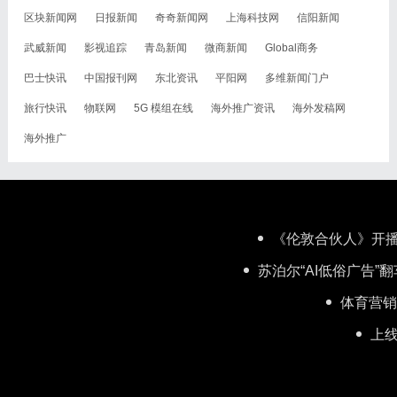
区块新闻网
日报新闻
奇奇新闻网
上海科技网
信阳新闻
武威新闻
影视追踪
青岛新闻
微商新闻
Global商务
巴士快讯
中国报刊网
东北资讯
平阳网
多维新闻门户
旅行快讯
物联网
5G 模组在线
海外推广资讯
海外发稿网
海外推广
《伦敦合伙人》开播
苏泊尔“AI低俗广告
体育营销
上线