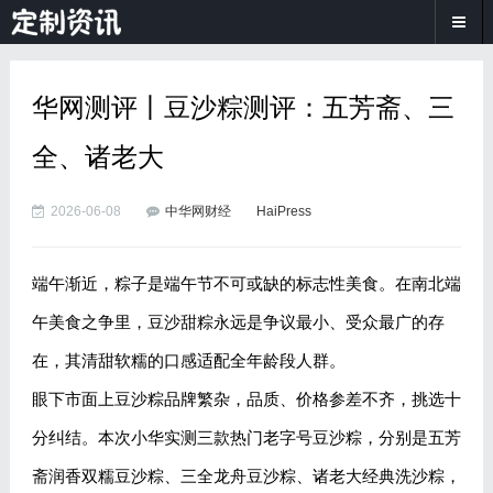
华网测评丨豆沙粽测评：五芳斋、三
全、诸老大
2026-06-08
中华网财经
HaiPress
端午渐近，粽子是端午节不可或缺的标志性美食。在南北端
午美食之争里，豆沙甜粽永远是争议最小、受众最广的存
在，其清甜软糯的口感适配全年龄段人群。
眼下市面上豆沙粽品牌繁杂，品质、价格参差不齐，挑选十
分纠结。本次小华实测三款热门老字号豆沙粽，分别是五芳
斋润香双糯豆沙粽、三全龙舟豆沙粽、诸老大经典洗沙粽，