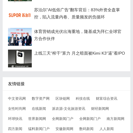
苏泊尔“AI低俗广告”翻车背后：83%外资全盘掌
控，陷入流量内卷、质量频发的负循环
体育营销成光伏出海重地，隆基成为拜仁全球官
方合作伙伴
上线三天“榨干”算力 月之暗面被Kimi K3“逼”着IPO
友情链接
中文资讯网
数字资产网
区块链网
科技在线
财富综合资讯
女性时尚网
在线新闻
派农源-文化旅游资讯
财经新闻网
环球快讯
世界新闻网
全网新闻门户
全网新闻门户
南方新闻网
四方新闻
猛料新闻门户
安徽新闻网
数码新闻
人人新闻