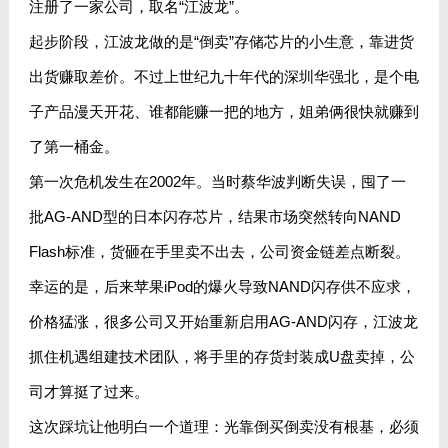
注册了一家公司，取名“江波龙”。
起步阶段，江波龙做的是“倒卖”存储芯片的小生意，靠进货
出货赚取差价。不过上世纪九十年代的深圳华强北，是个电
子产品漫天开花、谁都能赚一把的地方，姐弟俩很快就赚到
了第一桶金。
第一次危机发生在2002年。当时蔡华波判断失误，囤了一
批AG-AND型的日本闪存芯片，结果市场突然转向NAND
Flash标准，货砸在手里卖不出去，公司资金链差点断裂。
幸运的是，后来苹果iPod的爆火导致NAND闪存供不应求，
价格猛涨，很多公司又开始重新启用AG-AND闪存，江波龙
抓住机遇组建技术团队，将手里的存货封装成U盘卖掉，公
司才算挺了过来。
这次踩坑让他明白一个道理：光靠倒买倒卖没有根基，必须