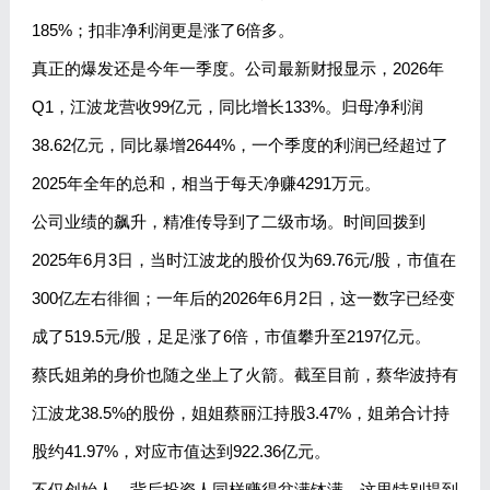
185%；扣非净利润更是涨了6倍多。
真正的爆发还是今年一季度。公司最新财报显示，2026年
Q1，江波龙营收99亿元，同比增长133%。归母净利润
38.62亿元，同比暴增2644%，一个季度的利润已经超过了
2025年全年的总和，相当于每天净赚4291万元。
公司业绩的飙升，精准传导到了二级市场。时间回拨到
2025年6月3日，当时江波龙的股价仅为69.76元/股，市值在
300亿左右徘徊；一年后的2026年6月2日，这一数字已经变
成了519.5元/股，足足涨了6倍，市值攀升至2197亿元。
蔡氏姐弟的身价也随之坐上了火箭。截至目前，蔡华波持有
江波龙38.5%的股份，姐姐蔡丽江持股3.47%，姐弟合计持
股约41.97%，对应市值达到922.36亿元。
不仅创始人，背后投资人同样赚得盆满钵满，这里特别提到