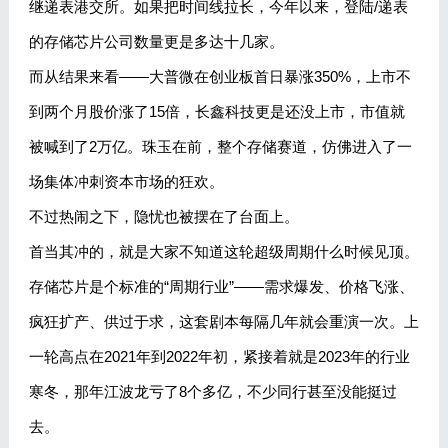
继递表港交所。如果把时间线拉长，今年以来，登陆/递表
的存储芯片公司数量更是多达十几家。
而从结果来看——大普微在创业板首日暴涨350%，上市不
到两个月股价涨了15倍，长鑫科技更是还没上市，市值就
被喊到了2万亿。珠玉在前，整个存储赛道，仿佛进入了一
场集体冲刺资本市场的狂欢。
不过热闹之下，隐忧也被摆在了台面上。
首当其冲的，就是大家不知道这轮超级周期什么时候见顶。
存储芯片是个标准的“周期行业”——需求爆发、价格飞涨、
疯狂扩产、供过于求，这套剧本每隔几年就会重演一次。上
一轮高点在2021年到2022年初，紧接着就是2023年的行业
寒冬，那年江波龙亏了8个多亿，不少同行甚至没能挺过
去。