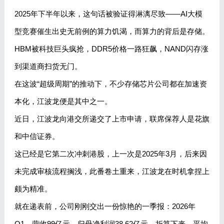
2025年下半年以来，这句话被验证得淋漓尽致——AI大模
型竞赛催生出史无前例的算力饥渴，而算力的背后是存储。
HBM被科技巨头疯抢，DDR5价格一路狂飙，NAND闪存涨
到渠道商扫货无门。
在这波“超级周期”的推动下，不少存储芯片公司都在加速资
本化，江波龙便是其中之一。
近日，江波龙向港交所递交了上市申请，联席保荐人是花旗
和中信证券。
这已经是它第二次冲刺港股，上一次是2025年3月，后来因
未完成审核流程搁浅，此番卷土重来，江波龙在时机拿捏上
颇为精准。
就在递表前，公司刚刚交出一份惊艳的一季报：2026年
Q1，营收99亿元，归母净利润38.62亿元，折算下来，平均