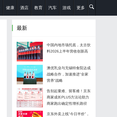
乐
健康
酒店
教育
汽车
游戏
更多
最新
中国内地市场托底，太古饮
料2026上半年营收创新高
澳优乳业与无锡特食院达成
战略合作，加速推进“全家
营养”战略
告别起量难、留客难！京东
商家成长PLUS方法论助力
商家跑出确定性增长路径
京东外卖上线“今日半价”，