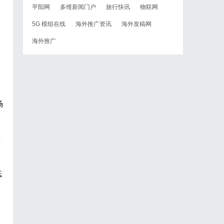
平阳网
多维新闻门户
旅行快讯
物联网
5G 模组在线
海外推广资讯
海外发稿网
海外推广
场
竞
纸