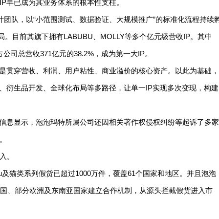
IP早已成为其业务体系的根本性支柱。
计团队，以“小范围测试、数据验证、大规模推广”的标准化流程持续
局。目前其旗下拥有LABUBU、MOLLY等多个亿元级营收IP。其中
，占公司总营收371亿元的38.2%，成为第一大IP。
更是贯穿营收、利润、用户粘性、商业溢价的核心资产。以此为基础，
权、衍生品开发、全球化布局等多路径，让单一IP实现多次变现，构建
查信息显示，泡泡玛特所属公司还因相关著作权侵权纠纷等起诉了多家
。
入。
bu及猫类系列假货已超过1000万件，覆盖61个国家和地区。并且泡泡
美国、部分欧洲及东南亚国家建立合作机制，从源头拦截假货进入市