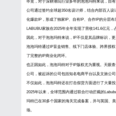
毕竟，对于深耕潮玩行业多年的泡泡玛特来说，自有
公司通过签约全球超350名设计师，结合内部百人设
化爆款IP，形成了独家IP、自有IP、合作IP的分层布
LABUBU家族在2025年全年实现了营收141.6亿元
因此，对于泡泡玛特来说，IP不仅是其品牌标识，
泡泡玛特通过IP盲盒销售、线下门店体验、跨界授
了完整的IP商业化闭环。
也正因如此，泡泡玛特对于IP版权尤为重视。天眼
公司，被起诉的公司包括知名电商平台以及文旅公司
不仅如此，泡泡玛特还在打击假货方面进行了大量投
2025年以来，全球范围内通过联合行动拦截的Labu
玛特已在30多个国家的海关完成备案，并与英国、
场。