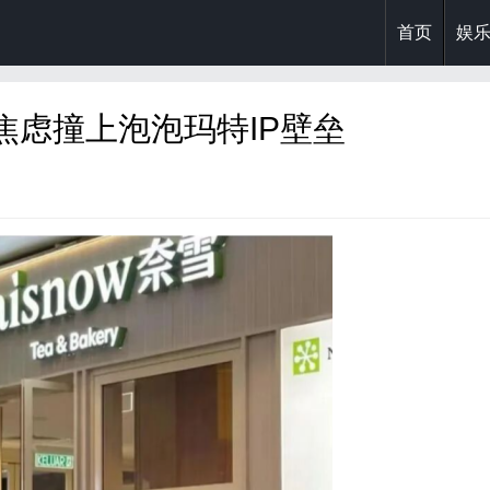
首页
娱
焦虑撞上泡泡玛特IP壁垒