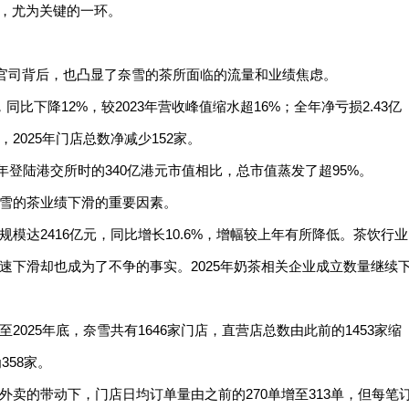
中，尤为关键的一环。
的官司背后，也凸显了奈雪的茶所面临的流量和业绩焦虑。
，同比下降12%，较2023年营收峰值缩水超16%；全年净亏损2.43亿
025年门店总数净减少152家。
021年登陆港交所时的340亿港元市值相比，总市值蒸发了超95%。
雪的茶业绩下滑的重要因素。
规模达2416亿元，同比增长10.6%，增幅较上年有所降低。茶饮行业
速下滑却也成为了不争的事实。2025年奶茶相关企业成立数量继续
025年底，奈雪共有1646家门店，直营店总数由此前的1453家缩
358家。
卖的带动下，门店日均订单量由之前的270单增至313单，但每笔