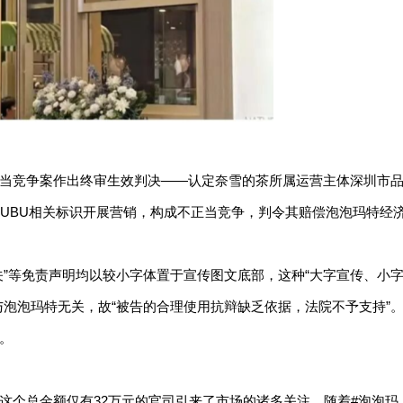
当竞争案作出终审生效判决——认定奈雪的茶所属运营主体深圳市
ABUBU相关标识开展营销，构成不正当竞争，判令其赔偿泡泡玛特经
关”等免责声明均以较小字体置于宣传图文底部，这种“大字宣传、小
与泡泡玛特无关，故“被告的合理使用抗辩缺乏依据，法院不予支持”
。
这个总金额仅有32万元的官司引来了市场的诸多关注。随着#泡泡玛