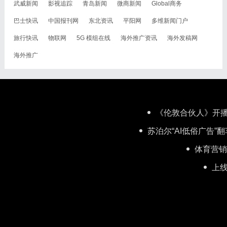
武威新闻
影视追踪
青岛新闻
微商新闻
Global商务
巴士快讯
中国报刊网
东北资讯
平阳网
多维新闻门户
旅行快讯
物联网
5G 模组在线
海外推广资讯
海外发稿网
海外推广
《伦敦合伙人》开播
苏泊尔“AI低俗广告
体育营销
上线