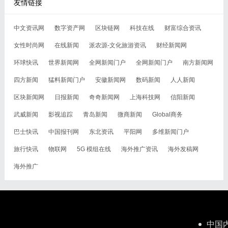
友情链接
中文资讯网
数字资产网
区块链网
科技在线
财富综合资讯
女性时尚网
在线新闻
派农源-文化旅游资讯
财经新闻网
环球快讯
世界新闻网
全网新闻门户
全网新闻门户
南方新闻网
四方新闻
猛料新闻门户
安徽新闻网
数码新闻
人人新闻
区块新闻网
日报新闻
奇奇新闻网
上海科技网
信阳新闻
武威新闻
影视追踪
青岛新闻
微商新闻
Global商务
巴士快讯
中国报刊网
东北资讯
平阳网
多维新闻门户
旅行快讯
物联网
5G 模组在线
海外推广资讯
海外发稿网
海外推广
中国