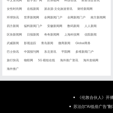
中文资讯网
数字资产网
区块链网
科技在线
财富综合资讯
女性时尚网
在线新闻
派农源-文化旅游资讯
财经新闻网
环球快讯
世界新闻网
全网新闻门户
全网新闻门户
南方新闻网
四方新闻
猛料新闻门户
安徽新闻网
数码新闻
人人新闻
区块新闻网
日报新闻
奇奇新闻网
上海科技网
信阳新闻
武威新闻
影视追踪
青岛新闻
微商新闻
Global商务
巴士快讯
中国报刊网
东北资讯
平阳网
多维新闻门户
旅行快讯
物联网
5G 模组在线
海外推广资讯
海外发稿网
海外推广
《伦敦合伙人》开播
苏泊尔“AI低俗广告