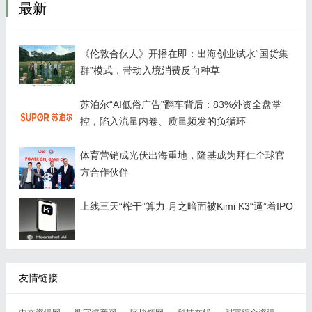
最新
《伦敦合伙人》开播在即：出海创业试水“国货集
群”模式，带动入境消费反向种草
苏泊尔“AI低俗广告”翻车背后：83%外资全盘掌
控，陷入流量内卷、质量频发的负循环
体育营销成光伏出海重地，隆基成为拜仁全球官
方合作伙伴
上线三天“榨干”算力 月之暗面被Kimi K3“逼”着IPO
友情链接