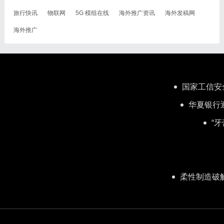
旅行快讯
物联网
5G 模组在线
海外推广资讯
海外发稿网
海外推广
国家工信安全
华夏银行
“
柔性制造破