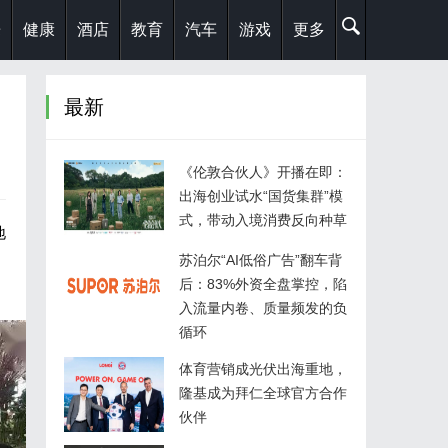
乐
健康
酒店
教育
汽车
游戏
更多
最新
《伦敦合伙人》开播在即：
出海创业试水“国货集群”模
式，带动入境消费反向种草
地
苏泊尔“AI低俗广告”翻车背
后：83%外资全盘掌控，陷
入流量内卷、质量频发的负
循环
体育营销成光伏出海重地，
隆基成为拜仁全球官方合作
伙伴