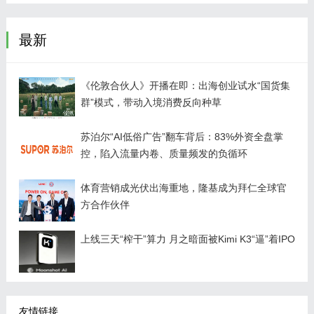
最新
《伦敦合伙人》开播在即：出海创业试水“国货集
群”模式，带动入境消费反向种草
苏泊尔“AI低俗广告”翻车背后：83%外资全盘掌
控，陷入流量内卷、质量频发的负循环
体育营销成光伏出海重地，隆基成为拜仁全球官
方合作伙伴
上线三天“榨干”算力 月之暗面被Kimi K3“逼”着IPO
友情链接