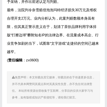
予采纳，并作出前述认定与判赔。
最终，法院判令奈雪赔偿泡泡玛特经济损失30万元及维权
合理开支2万元。业内分析认为，此案判赔数额本身虽有
限，但其真正警示意义在于，划清了茶饮品牌利用字体排
版“打擦边球”攀附知名IP的法律边界。在流量成本高企、行
业竞争加剧的当下，试图靠“文字游戏”走捷径的空间已越来
越窄。
(
责任编辑
：zx0600)
免责声明：本文转载自其它媒体，转载目的在于传递更多信息，
并不代表本网赞同其观点和对其真实性负责，亦不负任何法律责
任。 本站所有资源全部收集于互联网，分享目的仅供大家学习与
参考，如有版权或知识产权侵犯等，请给我们留言。