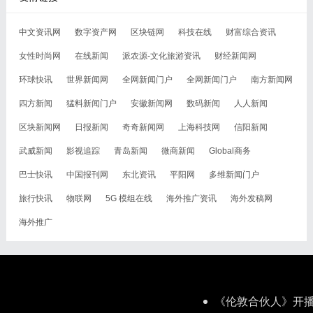
中文资讯网
数字资产网
区块链网
科技在线
财富综合资讯
女性时尚网
在线新闻
派农源-文化旅游资讯
财经新闻网
环球快讯
世界新闻网
全网新闻门户
全网新闻门户
南方新闻网
四方新闻
猛料新闻门户
安徽新闻网
数码新闻
人人新闻
区块新闻网
日报新闻
奇奇新闻网
上海科技网
信阳新闻
武威新闻
影视追踪
青岛新闻
微商新闻
Global商务
巴士快讯
中国报刊网
东北资讯
平阳网
多维新闻门户
旅行快讯
物联网
5G 模组在线
海外推广资讯
海外发稿网
海外推广
《伦敦合伙人》开播